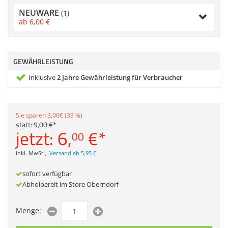
Zubehör
NEUWARE
(1)
Dokumentenscanne
ab
6,
00
€
Anmelden
|
Registrieren
|
Merkzettel
GEWÄHRLEISTUNG
Inklusive
2 Jahre Gewährleistung für Verbraucher
Sie sparen 3,00€ (33 %)
statt:
9,
00
€
*
jetzt:
6,
€
*
00
inkl. MwSt.
,
Versand ab 5,95 €
sofort verfügbar
Abholbereit im Store Oberndorf
Menge: