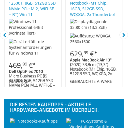
Zubehör
Dokumentenscanne
629,
€
*
99
Apple MacBook Air 13"
469,
€
*
99
(2020) 33,8cm (13,3")
Notebook (M1 Chip, 16GB,
Dell OptiPlex 7010
512GB SSD, WQXGA, 2x
Micro Business PC (i5
Thunderbolt)
12500T, 8GB, 512GB SSD
NEUWARE
GEBRAUCHTE A-WARE
NVMe PCIe M.2, WiFi 6E +
BT) Win 11
DIE BESTEN KAUFTIPPS - AKTUELLE
HARDWARE-ANGEBOTE IM ÜBERBLICK.