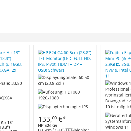
155,
€
*
00
Air 13"
HP E24 G4
13,3")
60,5cm (23,8") TFT-Monitor