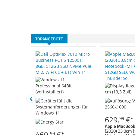
TOPANGEBOTE
629,
€
*
99
Apple MacBook 
(2020) 33,8cm (
469,
€
*
99