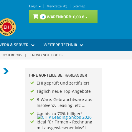
|
|
Login
Merkzettel (0)
Sitemap
WARENKORB:
0,
00
€
0
WERK & SERVER
WEITERE TECHNIK
SU NOTEBOOKS
|
LENOVO NOTEBOOKS
IHRE VORTEILE BEI HARLANDER
EHI geprüft und zertifiziert
Täglich neue Top-Angebote
B-Ware, Gebrauchtware aus
Insolvenz, Leasing, etc ...
Um bis zu 70% billiger²
Ideal für Firmen - Rechnung
mit ausgewiesener MwSt.