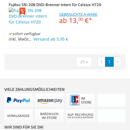
Fujitsu SN-208 DVD-Brenner intern für Celsius H720
Zubehör
Dokumentenscanne
GEBRAUCHTE A-WARE
ab
13,
€
*
00
sofort verfügbar
inkl. MwSt.
,
Versand ab 5,95 €
25
1
VIELE ZAHLUNGSMÖGLICHKEITEN
WIR SIND FÜR SIE DA!