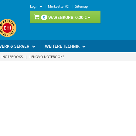
|
|
Login
Merkzettel (0)
Sitemap
WARENKORB:
0,
00
€
0
WERK & SERVER
WEITERE TECHNIK
SU NOTEBOOKS
|
LENOVO NOTEBOOKS