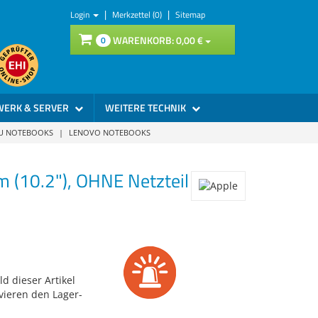
|
|
Login
Merkzettel (0)
Sitemap
WARENKORB:
0,
00
€
0
WERK & SERVER
WEITERE TECHNIK
SU NOTEBOOKS
|
LENOVO NOTEBOOKS
m (10.2"), OHNE Netzteil
d dieser Artikel
vieren den Lager-