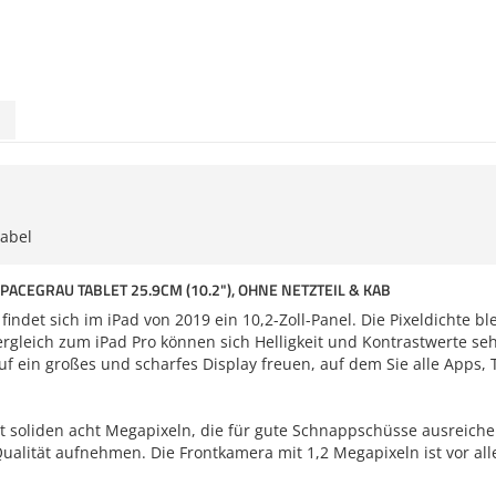
Kabel
 SPACEGRAU TABLET 25.9CM (10.2"), OHNE NETZTEIL & KAB
indet sich im iPad von 2019 ein 10,2-Zoll-Panel. Die Pixeldichte bl
ergleich zum iPad Pro können sich Helligkeit und Kontrastwerte se
uf ein großes und scharfes Display freuen, auf dem Sie alle Apps, 
t soliden acht Megapixeln, die für gute Schnappschüsse ausreiche
ualität aufnehmen. Die Frontkamera mit 1,2 Megapixeln ist vor al