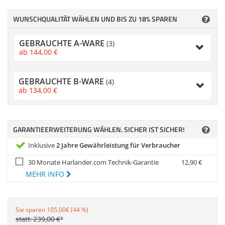
Anmelden
|
Registrieren
|
Zubehör
Merkzettel
Dokumentenscanne
WUNSCHQUALITÄT WÄHLEN UND BIS ZU 18% SPAREN
GEBRAUCHTE A-WARE
(3)
ab
144,
00
€
GEBRAUCHTE B-WARE
(4)
ab
134,
00
€
GARANTIEERWEITERUNG WÄHLEN. SICHER IST SICHER!
Inklusive
2 Jahre Gewährleistung für Verbraucher
30 Monate Harlander.com Technik-Garantie
12,
90
€
MEHR INFO
Sie sparen 105,00€ (44 %)
statt:
239,
00
€
*