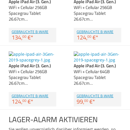
Apple iPad Air (3. Gen.)
Apple iPad Air (3. Gen.)
Anmelden
|
Registrieren
|
Zubehör
WiFi + Cellular 256GB
WiFi + Cellular 256GB
Merkzettel
Dokumentenscanne
Spacegrau Tablet
Spacegrau Tablet
26.67cm…
26.67cm…
GEBRAUCHTE B-WARE
GEBRAUCHTE B-WARE
134,
€
*
124,
€
*
00
00
Apple iPad Air (3. Gen.)
Apple iPad Air (3. Gen.)
WiFi + Cellular 256GB
WiFi + Cellular 64GB
Spacegrau Tablet
Spacegrau Tablet
26.67cm…
26.67cm…
GEBRAUCHTE B-WARE
GEBRAUCHTE B-WARE
124,
€
*
99,
€
*
00
00
LAGER-ALARM AKTIVIEREN
Sie wollen unverzüglich darüber informiert werden, so