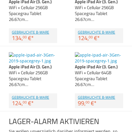
Apple iPad Air (3. Gen.)
Apple iPad Air (3. Gen.)
Anmelden
|
Registrieren
|
Zubehör
WiFi + Cellular 256GB
WiFi + Cellular 256GB
Merkzettel
Dokumentenscanne
Spacegrau Tablet
Spacegrau Tablet
26.67cm…
26.67cm…
GEBRAUCHTE B-WARE
GEBRAUCHTE B-WARE
134,
€
*
124,
€
*
00
00
Apple iPad Air (3. Gen.)
Apple iPad Air (3. Gen.)
WiFi + Cellular 256GB
WiFi + Cellular 64GB
Spacegrau Tablet
Spacegrau Tablet
26.67cm…
26.67cm…
GEBRAUCHTE B-WARE
GEBRAUCHTE B-WARE
124,
€
*
99,
€
*
00
00
LAGER-ALARM AKTIVIEREN
Sie wollen unverzüglich darüber informiert werden, so