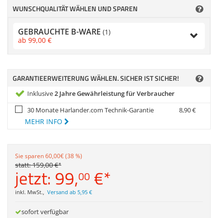
Anmelden
|
Registrieren
|
Zubehör
WUNSCHQUALITÄT WÄHLEN UND SPAREN
Merkzettel
Dokumentenscanne
GEBRAUCHTE B-WARE
(1)
ab
99,
00
€
GARANTIEERWEITERUNG WÄHLEN. SICHER IST SICHER!
Inklusive
2 Jahre Gewährleistung für Verbraucher
30 Monate Harlander.com Technik-Garantie
8,
90
€
MEHR INFO
Sie sparen 60,00€ (38 %)
statt:
159,
00
€
*
jetzt:
99,
€
*
00
inkl. MwSt.
,
Versand ab 5,95 €
sofort verfügbar