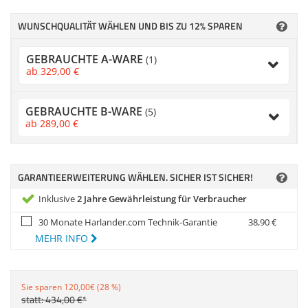
Anmelden
|
Registrieren
|
Zubehör
Merkzettel
Dokumentenscanne
WUNSCHQUALITÄT WÄHLEN UND BIS ZU 12% SPAREN
GEBRAUCHTE A-WARE
(1)
ab
329,
00
€
GEBRAUCHTE B-WARE
(5)
ab
289,
00
€
GARANTIEERWEITERUNG WÄHLEN. SICHER IST SICHER!
Inklusive
2 Jahre Gewährleistung für Verbraucher
30 Monate Harlander.com Technik-Garantie
38,
90
€
MEHR INFO
Sie sparen 120,00€ (28 %)
statt:
434,
00
€
*