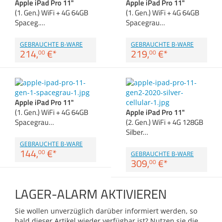
Apple iPad Pro 11"
Apple iPad Pro 11"
Anmelden
|
Registrieren
|
Zubehör
(1. Gen.) WiFi + 4G 64GB
(1. Gen.) WiFi + 4G 64GB
Merkzettel
Dokumentenscanne
Spaceg.…
Spacegrau…
GEBRAUCHTE B-WARE
GEBRAUCHTE B-WARE
214,
€
*
219,
€
*
00
00
Apple iPad Pro 11"
(1. Gen.) WiFi + 4G 64GB
Apple iPad Pro 11"
Spacegrau…
(2. Gen.) WiFi + 4G 128GB
Silber…
GEBRAUCHTE B-WARE
144,
€
*
00
GEBRAUCHTE B-WARE
309,
€
*
00
LAGER-ALARM AKTIVIEREN
Sie wollen unverzüglich darüber informiert werden, so
bald dieser Artikel wieder verfügbar ist? Nutzen sie die