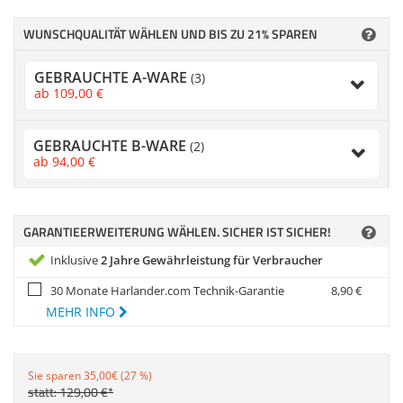
Zubehör
Zubehör & Sonstige
Dokumentenscanne
Switches, Router & F
Gehäuse
WUNSCHQUALITÄT WÄHLEN UND BIS ZU 21% SPAREN
Kabel & Adapter
GEBRAUCHTE A-WARE
(3)
ab
109,
00
€
Druckerzubehör
GEBRAUCHTE B-WARE
Beamerzubehör
(2)
ab
94,
00
€
GARANTIEERWEITERUNG WÄHLEN. SICHER IST SICHER!
Inklusive
2 Jahre Gewährleistung für Verbraucher
30 Monate Harlander.com Technik-Garantie
8,
90
€
MEHR INFO
Sie sparen 35,00€ (27 %)
statt:
129,
00
€
*