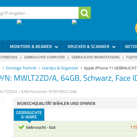
MONITORE & BEAMER
DRUCKER & SCANNER
NETZ
NOTEBOOKS
|
GEBRAUCHTE COMPUTER
|
GEBRAUCHTE WORKSTATIONS
|
FUJIT
k
Sonstige Technik
Handys & Organizer
Apple iPhone 11 GEBRAUCH
/N: MWLT2ZD/A, 64GB, Schwarz, Face ID
LT2ZD/A
| EAN-Nummer:
0190199221246
WUNSCHQUALITÄT WÄHLEN UND SPAREN
GEBRAUCHTE
A-WARE
119
Gebraucht - Gut