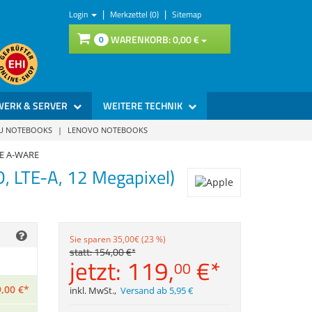
|
|
Login
Merkzettel (0)
Sitemap
WARENKORB:
0,
00
€
0
WERK & SERVER
WEITERE TECHNIK
SU NOTEBOOKS
|
LENOVO NOTEBOOKS
TE A-WARE
, LTE-A, 12 Megapixel)
Sie sparen 35,00€ (23 %)
statt:
154,
00
€
*
jetzt:
119,
€
*
00
,
00
€
*
inkl. MwSt.
,
Versand ab 5,95 €