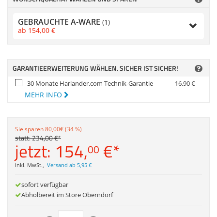
Zubehör
Zubehör & Sonstige
Dokumentenscanne
Switches, Router & F
Gehäuse
GEBRAUCHTE A-WARE
(1)
ab
154,
00
€
Kabel & Adapter
Druckerzubehör
GARANTIEERWEITERUNG WÄHLEN. SICHER IST SICHER!
Beamerzubehör
30 Monate Harlander.com Technik-Garantie
16,
90
€
MEHR INFO
Sie sparen 80,00€ (34 %)
statt:
234,
00
€
*
jetzt:
154,
€
*
00
inkl. MwSt.
,
Versand ab 5,95 €
sofort verfügbar
Abholbereit im Store Oberndorf