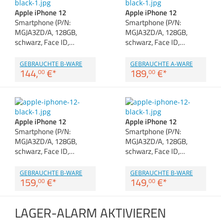
Zubehör
Zubehör & Sonstige
Apple iPhone 12
Apple iPhone 12
Dokumentenscanne
Switches, Router & F
Gehäuse
Smartphone (P/N:
Smartphone (P/N:
MGJA3ZD/A, 128GB,
MGJA3ZD/A, 128GB,
Kabel & Adapter
schwarz, Face ID,…
schwarz, Face ID,…
Druckerzubehör
GEBRAUCHTE B-WARE
GEBRAUCHTE A-WARE
144,
€
*
189,
€
*
00
00
Beamerzubehör
Apple iPhone 12
Apple iPhone 12
Smartphone (P/N:
Smartphone (P/N:
MGJA3ZD/A, 128GB,
MGJA3ZD/A, 128GB,
schwarz, Face ID,…
schwarz, Face ID,…
GEBRAUCHTE B-WARE
GEBRAUCHTE B-WARE
159,
€
*
149,
€
*
00
00
LAGER-ALARM AKTIVIEREN