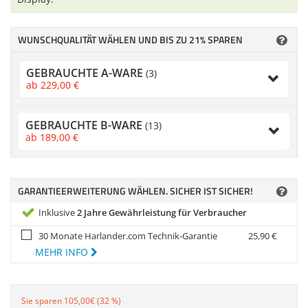
Zubehör
Zubehör & Sonstige
Dokumentenscanne
Switches, Router & F
Gehäuse
WUNSCHQUALITÄT WÄHLEN UND BIS ZU 21% SPAREN
Kabel & Adapter
GEBRAUCHTE A-WARE
(3)
Druckerzubehör
ab
229,
00
€
Beamerzubehör
GEBRAUCHTE B-WARE
(13)
ab
189,
00
€
GARANTIEERWEITERUNG WÄHLEN. SICHER IST SICHER!
Inklusive
2 Jahre Gewährleistung für Verbraucher
30 Monate Harlander.com Technik-Garantie
25,
90
€
MEHR INFO
Sie sparen 105,00€ (32 %)