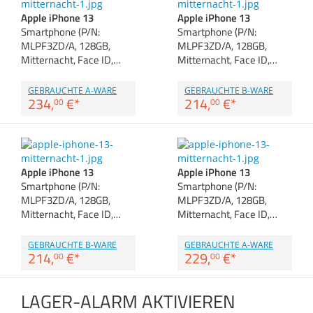
Zubehör
Zubehör & Sonstige
Apple iPhone 13
Apple iPhone 13
Dokumentenscanne
Switches, Router & F
Gehäuse
Smartphone (P/N:
Smartphone (P/N:
MLPF3ZD/A, 128GB,
MLPF3ZD/A, 128GB,
Kabel & Adapter
Mitternacht, Face ID,…
Mitternacht, Face ID,…
Druckerzubehör
GEBRAUCHTE A-WARE
GEBRAUCHTE B-WARE
234,
€
*
214,
€
*
00
00
Beamerzubehör
Apple iPhone 13
Apple iPhone 13
Smartphone (P/N:
Smartphone (P/N:
MLPF3ZD/A, 128GB,
MLPF3ZD/A, 128GB,
Mitternacht, Face ID,…
Mitternacht, Face ID,…
GEBRAUCHTE B-WARE
GEBRAUCHTE A-WARE
214,
€
*
229,
€
*
00
00
LAGER-ALARM AKTIVIEREN