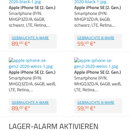
Zubehör
Zubehör & Sonstige
Apple iPhone SE (2. Gen.)
Apple iPhone SE (2. Gen.)
Dokumentenscanne
Switches, Router & F
Gehäuse
Smartphone (P/N:
Smartphone (P/N:
MHGP3ZD/A, 64GB,
MHGP3ZD/A, 64GB,
Kabel & Adapter
schwarz, LTE, Retina,…
schwarz, LTE, Retina,…
Druckerzubehör
GEBRAUCHTE A-WARE
GEBRAUCHTE B-WARE
89,
€
*
59,
€
*
00
00
Beamerzubehör
Apple iPhone SE (2. Gen.)
Apple iPhone SE (2. Gen.)
Smartphone (P/N:
Smartphone (P/N:
MHGQ3ZD/A, 64GB, weiß,
MHGQ3ZD/A, 64GB, weiß,
LTE, Retina,…
LTE, Retina,…
GEBRAUCHTE A-WARE
GEBRAUCHTE B-WARE
89,
€
*
59,
€
*
00
00
LAGER-ALARM AKTIVIEREN