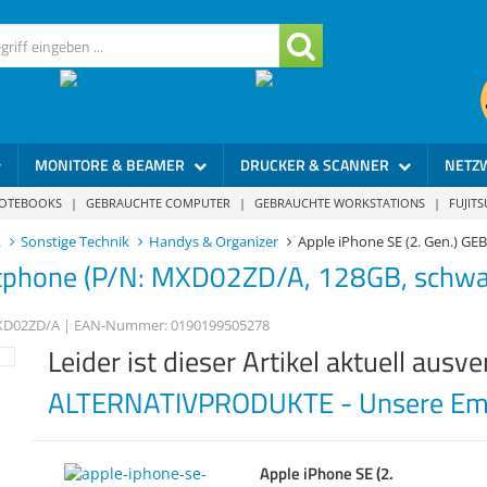
MONITORE & BEAMER
DRUCKER & SCANNER
NETZ
NOTEBOOKS
|
GEBRAUCHTE COMPUTER
|
GEBRAUCHTE WORKSTATIONS
|
FUJIT
k
Sonstige Technik
Handys & Organizer
Apple iPhone SE (2. Gen.) 
phone (P/N: MXD02ZD/A, 128GB, schwarz,
D02ZD/A
| EAN-Nummer:
0190199505278
Leider ist dieser Artikel aktuell ausve
ALTERNATIVPRODUKTE - Unsere Emp
Apple iPhone SE (2.