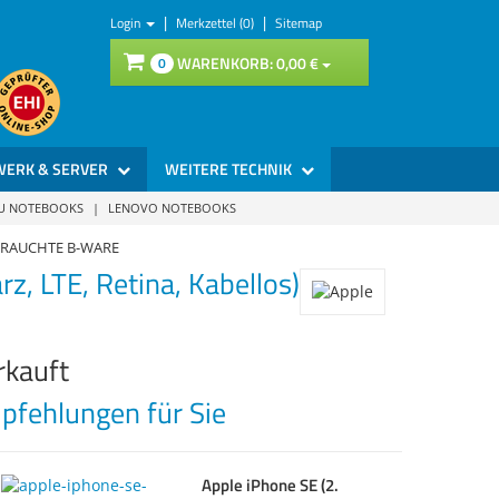
|
|
Login
Merkzettel (0)
Sitemap
WARENKORB:
0,
00
€
0
WERK & SERVER
WEITERE TECHNIK
SU NOTEBOOKS
|
LENOVO NOTEBOOKS
GEBRAUCHTE B-WARE
 LTE, Retina, Kabellos)
rkauft
fehlungen für Sie
Apple iPhone SE (2.