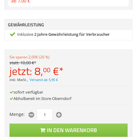
ab
7,
00
€
Zubehör
Dokumentenscanne
Anmelden
|
Registrieren
|
Merkzettel
GEWÄHRLEISTUNG
Inklusive
2 Jahre Gewährleistung für Verbraucher
Sie sparen 2,00€ (20 %)
statt:
10,
00
€
*
jetzt:
8,
€
*
00
inkl. MwSt.
,
Versand ab 5,95 €
sofort verfügbar
Abholbereit im Store Oberndorf
Menge:
IN DEN WARENKORB