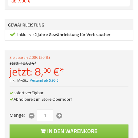
ab
7,
00
€
Zubehör
Dokumentenscanne
Anmelden
|
Registrieren
|
Merkzettel
GEWÄHRLEISTUNG
Inklusive
2 Jahre Gewährleistung für Verbraucher
Sie sparen 2,00€ (20 %)
statt:
10,
00
€
*
jetzt:
8,
€
*
00
inkl. MwSt.
,
Versand ab 5,95 €
sofort verfügbar
Abholbereit im Store Oberndorf
Menge:
IN DEN WARENKORB