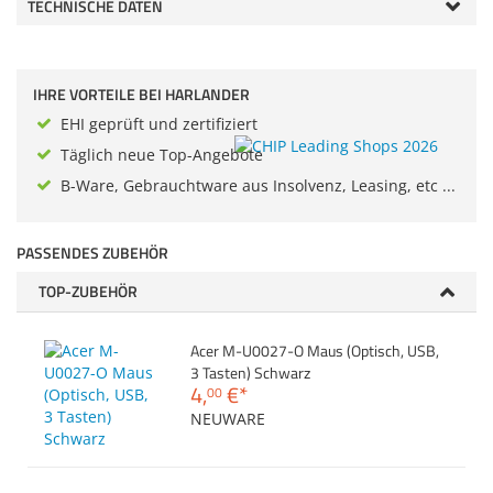
Anmelden
TECHNISCHE DATEN
|
Registrieren
|
Zubehör
Merkzettel
Dokumentenscanne
IHRE VORTEILE BEI HARLANDER
EHI geprüft und zertifiziert
Täglich neue Top-Angebote
B-Ware, Gebrauchtware aus Insolvenz, Leasing, etc ...
PASSENDES ZUBEHÖR
TOP-ZUBEHÖR
Acer M-U0027-O Maus (Optisch, USB,
3 Tasten) Schwarz
4,
€
*
00
NEUWARE