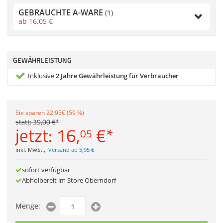
Zubehör
GEBRAUCHTE A-WARE
(1)
Dokumentenscanne
ab
16,
05
€
Anmelden
|
Registrieren
|
Merkzettel
GEWÄHRLEISTUNG
Inklusive
2 Jahre Gewährleistung für Verbraucher
Sie sparen 22,95€ (59 %)
statt:
39,
00
€
*
jetzt:
16,
€
*
05
inkl. MwSt.
,
Versand ab 5,95 €
sofort verfügbar
Abholbereit im Store Oberndorf
Menge: