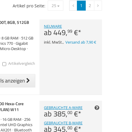
25
1
2
Artikel pro Seite:
500T, 8GB, 512GB
NEUWARE
ab
449,
€
*
99
 · 8 GB RAM · 512 GB
inkl. MwSt.
,
Versand ab 7,90 €
ics 770 · Gigabit
· Micro-Desktop ·
Artikelvergleich
ils anzeigen
500 Hexa-Core
GEBRAUCHTE A-WARE
 WLAN) W11
ab
385,
€
*
00
e · 16 GB RAM · 256
GEBRAUCHTE B-WARE
 Intel UHD Graphics
ab
345,
€
*
00
 6 AX201 · Bluetooth