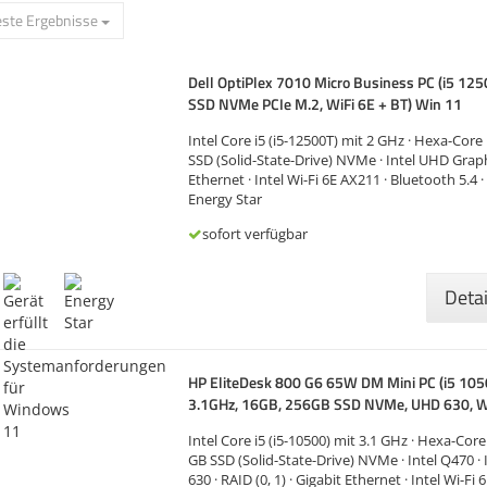
ste Ergebnisse
Dell OptiPlex 7010 Micro Business PC (i5 12
SSD NVMe PCIe M.2, WiFi 6E + BT) Win 11
Intel Core i5 (i5-12500T) mit 2 GHz · Hexa-Core
SSD (Solid-State-Drive) NVMe · Intel UHD Graph
Ethernet · Intel Wi-Fi 6E AX211 · Bluetooth 5.4 
Energy Star
sofort verfügbar
Deta
HP EliteDesk 800 G6 65W DM Mini PC (i5 10
3.1GHz, 16GB, 256GB SSD NVMe, UHD 630,
Intel Core i5 (i5-10500) mit 3.1 GHz · Hexa-Cor
GB SSD (Solid-State-Drive) NVMe · Intel Q470 ·
630 · RAID (0, 1) · Gigabit Ethernet · Intel Wi-Fi