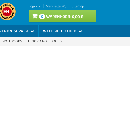
|
|
Login
Merkzettel (0)
Sitemap
WARENKORB:
0,
00
€
0
WERK & SERVER
WEITERE TECHNIK
SU NOTEBOOKS
|
LENOVO NOTEBOOKS