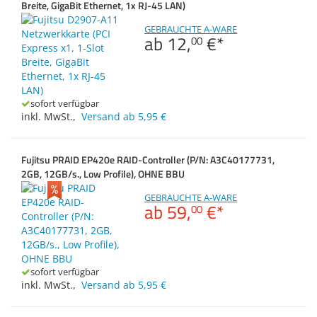
Breite, GigaBit Ethernet, 1x RJ-45 LAN)
Zubehör
Gehäuse
Dokumentenscanne
GEBRAUCHTE A-WARE
ab
12,
€
*
00
Sonstiges
Modell
Anmelden
|
Registrieren
|
sofort verfügbar
Merkzettel
inkl. MwSt.
,
Versand ab 5,95 €
Fujitsu PRAID EP420e RAID-Controller (P/N: A3C40177731,
2GB, 12GB/s., Low Profile), OHNE BBU
GEBRAUCHTE A-WARE
ab
59,
€
*
00
sofort verfügbar
inkl. MwSt.
,
Versand ab 5,95 €