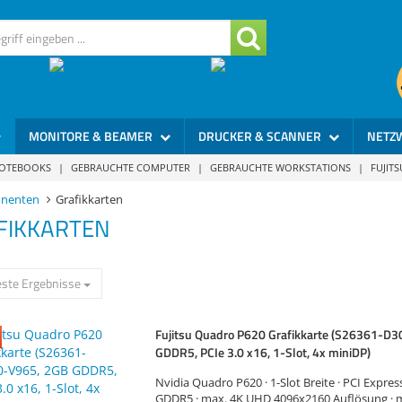
MONITORE & BEAMER
DRUCKER & SCANNER
NETZ
NOTEBOOKS
|
GEBRAUCHTE COMPUTER
|
GEBRAUCHTE WORKSTATIONS
|
FUJIT
nenten
Grafikkarten
FIKKARTEN
ste Ergebnisse
Fujitsu Quadro P620 Grafikkarte (S26361-D
GDDR5, PCIe 3.0 x16, 1-Slot, 4x miniDP)
Nvidia Quadro P620 · 1-Slot Breite · PCI Express
GDDR5 · max. 4K UHD 4096x2160 Auflösung · ma