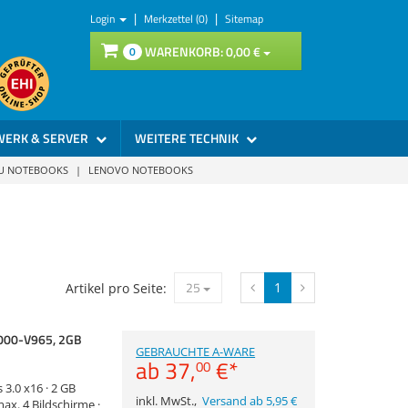
|
|
Login
Merkzettel (0)
Sitemap
WARENKORB:
0,
00
€
0
WERK & SERVER
WEITERE TECHNIK
SU NOTEBOOKS
|
LENOVO NOTEBOOKS
25
1
Artikel pro Seite:
3000-V965, 2GB
GEBRAUCHTE A-WARE
ab
37,
€
*
00
 3.0 x16 · 2 GB
inkl. MwSt.
,
Versand ab 5,95 €
x. 4 Bildschirme ·