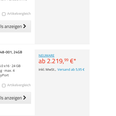
Artikelvergleich
ils anzeigen
948-001, 24GB
NEUWARE
ab
2.219,
€
*
99
.0 x16 · 24 GB
inkl. MwSt.
,
Versand ab 5,95 €
g · max. 4
ayPort
Artikelvergleich
ils anzeigen