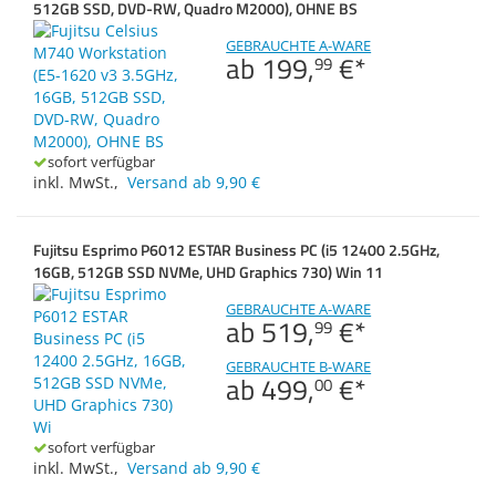
Celsius R970
512GB SSD, DVD-RW, Quadro M2000), OHNE BS
Zubehör
Gehäuse
Dokumentenscanne
Esprimo G558
GEBRAUCHTE A-WARE
ab
199,
€
*
99
Sonstiges
Esprimo P6012 ESTAR
Esprimo Q7010
sofort verfügbar
Formfaktor
inkl. MwSt.
,
Versand ab 9,90 €
Prozessor
Anzahl der Kerne
Fujitsu Esprimo P6012 ESTAR Business PC (i5 12400 2.5GHz,
16GB, 512GB SSD NVMe, UHD Graphics 730) Win 11
Arbeitsspeicher
GEBRAUCHTE A-WARE
ab
519,
€
*
Festplatten-Technologie
99
GEBRAUCHTE B-WARE
Festplatte
ab
499,
€
*
00
Grafikkarte
sofort verfügbar
Laufwerk
inkl. MwSt.
,
Versand ab 9,90 €
USB 3.2 Gen. 1 Typ A