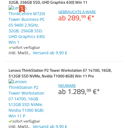
ThinkCentre M720t
Anmelden
|
Registrieren
|
32GB, 256GB SSD, UHD Graphics 630) Win 11
Zubehör
Merkzettel
Gehäuse
Dokumentenscanne
ThinkStation P2
GEBRAUCHTE A-WARE
ab
289,
€
*
99
Sonstiges
Formfaktor
Prozessor
Anzahl der Kerne
sofort verfügbar
inkl. MwSt.
,
Versand ab 9,90 €
Arbeitsspeicher
Lenovo ThinkStation P2 Tower Workstation (i7 14700, 16GB,
512GB SSD NVMe, Nvidia T1000 8GB) Win 11 Pro
NEUWARE
ab
1.289,
€
*
99
sofort verfügbar
inkl. MwSt.
,
Versand ab 9,90 €