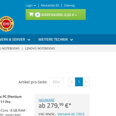
|
|
Login
Merkzettel (0)
Sitemap
WARENKORB:
0,
00
€
0
WERK & SERVER
WEITERE TECHNIK
SU NOTEBOOKS
|
LENOVO NOTEBOOKS
25
1
Artikel pro Seite:
s PC (Pentium
NEUWARE
11 Pro
ab
279,
€
*
99
-Core · 8 GB RAM ·
inkl. MwSt.
,
Versand ab 7,90 €
70 · Intel UHD