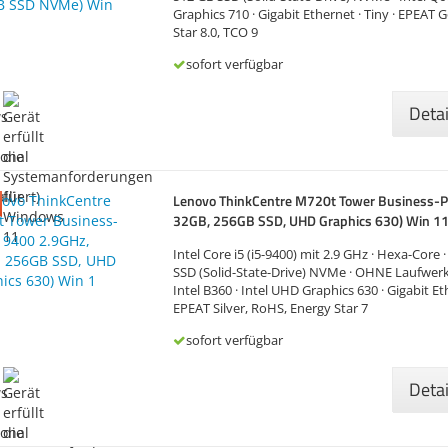
Graphics 710 · Gigabit Ethernet · Tiny · EPEAT 
Star 8.0, TCO 9
sofort verfügbar
Deta
Lenovo ThinkCentre M720t Tower Business-PC
32GB, 256GB SSD, UHD Graphics 630) Win 1
Intel Core i5 (i5-9400) mit 2.9 GHz · Hexa-Core
SSD (Solid-State-Drive) NVMe · OHNE Laufwerk
Intel B360 · Intel UHD Graphics 630 · Gigabit Et
EPEAT Silver, RoHS, Energy Star 7
sofort verfügbar
Deta