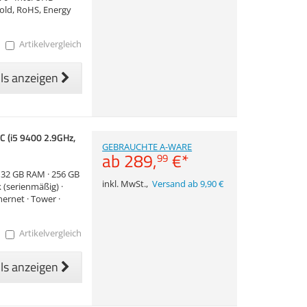
Gold, RoHS, Energy
Artikelvergleich
ils anzeigen
 (i5 9400 2.9GHz,
GEBRAUCHTE A-WARE
1
ab
289,
€
*
99
 · 32 GB RAM · 256 GB
inkl. MwSt.
,
Versand ab 9,90 €
 (serienmäßig) ·
hernet · Tower ·
Artikelvergleich
ils anzeigen