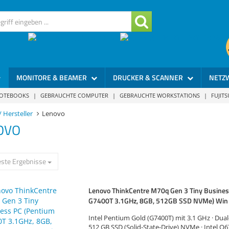
MONITORE & BEAMER
DRUCKER & SCANNER
NETZ
NOTEBOOKS
|
GEBRAUCHTE COMPUTER
|
GEBRAUCHTE WORKSTATIONS
|
FUJIT
 Hersteller
Lenovo
OVO
ste Ergebnisse
Lenovo ThinkCentre M70q Gen 3 Tiny Busines
G7400T 3.1GHz, 8GB, 512GB SSD NVMe) Win 
Intel Pentium Gold (G7400T) mit 3.1 GHz · Dual
512 GB SSD (Solid-State-Drive) NVMe · Intel Q6