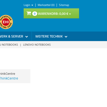
|
|
Login
Merkzettel (0)
Sitemap
WARENKORB:
0,
00
€
0
WERK & SERVER
WEITERE TECHNIK
SU NOTEBOOKS
|
LENOVO NOTEBOOKS
hinkCentre