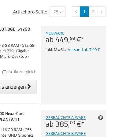
25
1
2
Artikel pro Seite:
500T, 8GB, 512GB
NEUWARE
ab
449,
€
*
99
 · 8 GB RAM · 512 GB
inkl. MwSt.
,
Versand ab 7,90 €
ics 770 · Gigabit
· Micro-Desktop ·
Artikelvergleich
ils anzeigen
500 Hexa-Core
GEBRAUCHTE A-WARE
 WLAN) W11
ab
385,
€
*
00
e · 16 GB RAM · 256
GEBRAUCHTE B-WARE
 Intel UHD Graphics