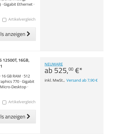
 · Gigabit Ethernet ·
Artikelvergleich
ils anzeigen
i5 12500T, 16GB,
NEUWARE
11
ab
525,
€
*
00
 · 16 GB RAM · 512
inkl. MwSt.
,
Versand ab 7,90 €
aphics 770 · Gigabit
· Micro-Desktop ·
Artikelvergleich
ils anzeigen