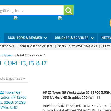
MONITORE & BEAMER
DRUCKER & SCANNER
NETZ
NOTEBOOKS
|
GEBRAUCHTE COMPUTER
|
GEBRAUCHTE WORKSTATIONS
|
FUJIT
sortypen
Intel Core i3, i5 & i7
L CORE I3, I5 & I7
ste Ergebnisse
HP Z2 Tower G9 Workstation (i7 12700 3.6GH
SSD NVMe, UHD Graphics 770) Win 11
Intel Core i7 (i7-12700) mit 3.6 GHz · 12-Core ·
SSD (Solid-State-Drive) NVMe · OHNE Laufwerk