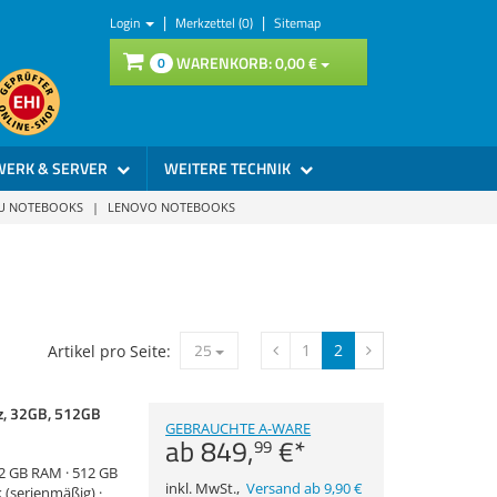
|
|
Login
Merkzettel (0)
Sitemap
WARENKORB:
0,
00
€
0
WERK & SERVER
WEITERE TECHNIK
SU NOTEBOOKS
|
LENOVO NOTEBOOKS
25
1
2
Artikel pro Seite:
z, 32GB, 512GB
GEBRAUCHTE A-WARE
ab
849,
€
*
99
 32 GB RAM · 512 GB
inkl. MwSt.
,
Versand ab 9,90 €
 (serienmäßig) ·