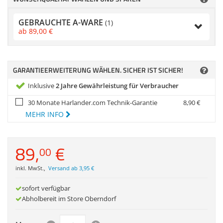
Zubehör
Dokumentenscanne
GEBRAUCHTE A-WARE
(1)
Anmelden
|
Registrieren
|
ab
89,
00
€
Merkzettel
GARANTIEERWEITERUNG WÄHLEN. SICHER IST SICHER!
Inklusive
2 Jahre Gewährleistung für Verbraucher
30 Monate Harlander.com Technik-Garantie
8,
90
€
MEHR INFO
89,
€
00
inkl. MwSt.
,
Versand ab 3,95 €
sofort verfügbar
Abholbereit im Store Oberndorf