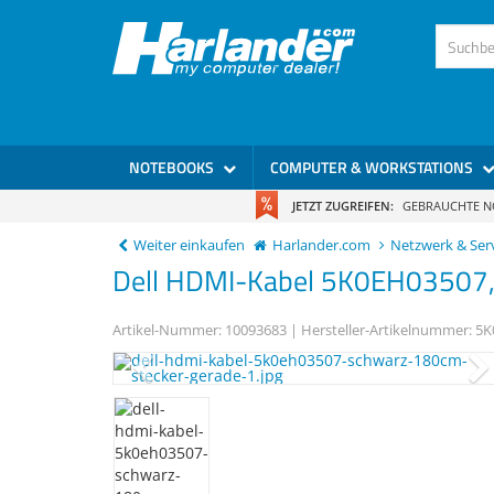
)
NOTEBOOKS
COMPUTER & WORKSTATIONS
JETZT ZUGREIFEN:
GEBRAUCHTE 
Weiter einkaufen
Harlander.com
Netzwerk & Ser
Dell
HDMI-Kabel
5K0EH03507, 
Artikel-Nummer:
10093683
| Hersteller-Artikelnummer:
5K