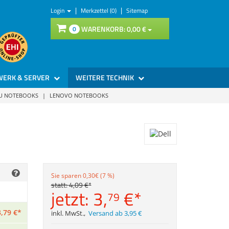
|
|
Login
Merkzettel (0)
Sitemap
WARENKORB:
0,
00
€
0
WERK & SERVER
WEITERE TECHNIK
SU NOTEBOOKS
|
LENOVO NOTEBOOKS
Sie sparen 0,30€ (7 %)
statt:
4,
09
€
*
jetzt:
3,
€
*
79
3,
79
€
*
inkl. MwSt.
,
Versand ab 3,95 €