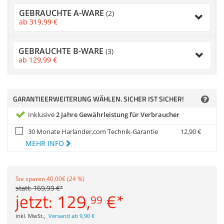
Zubehör
GEBRAUCHTE A-WARE
(2)
Dokumentenscanne
ab
319,
99
€
Anmelden
|
Registrieren
|
Merkzettel
GEBRAUCHTE B-WARE
(3)
ab
129,
99
€
GARANTIEERWEITERUNG WÄHLEN. SICHER IST SICHER!
Inklusive
2 Jahre Gewährleistung für Verbraucher
30 Monate Harlander.com Technik-Garantie
12,
90
€
MEHR INFO
Sie sparen 40,00€ (24 %)
statt:
169,
99
€
*
jetzt:
129,
€
*
99
inkl. MwSt.
,
Versand ab 9,90 €