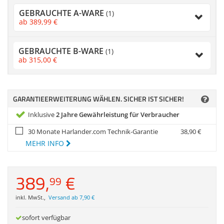
Anmelden
|
Registrieren
|
Zubehör
GEBRAUCHTE A-WARE
Merkzettel
(1)
Dokumentenscanne
ab
389,
99
€
GEBRAUCHTE B-WARE
(1)
ab
315,
00
€
GARANTIEERWEITERUNG WÄHLEN. SICHER IST SICHER!
Inklusive
2 Jahre Gewährleistung für Verbraucher
30 Monate Harlander.com Technik-Garantie
38,
90
€
MEHR INFO
389,
€
99
inkl. MwSt.
,
Versand ab 7,90 €
sofort verfügbar