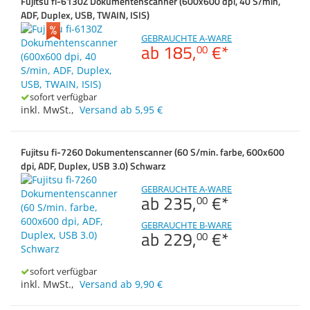
Fujitsu fi-6130Z Dokumentenscanner (600x600 dpi, 40 S/min,
Zubehör
ADF, Duplex, USB, TWAIN, ISIS)
Dokumentenscanner
GEBRAUCHTE A-WARE
ab
185,
€
*
00
Anmelden
|
Registrieren
|
Merkzettel
sofort verfügbar
inkl. MwSt.
,
Versand ab 5,95 €
Fujitsu fi-7260 Dokumentenscanner (60 S/min. farbe, 600x600
dpi, ADF, Duplex, USB 3.0) Schwarz
GEBRAUCHTE A-WARE
ab
235,
€
*
00
GEBRAUCHTE B-WARE
ab
229,
€
*
00
sofort verfügbar
inkl. MwSt.
,
Versand ab 9,90 €