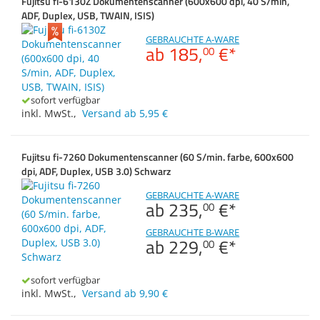
Fujitsu fi-6130Z Dokumentenscanner (600x600 dpi, 40 S/min,
Zubehör
ADF, Duplex, USB, TWAIN, ISIS)
Dokumentenscanner
GEBRAUCHTE A-WARE
ab
185,
€
*
00
Anmelden
|
Registrieren
|
Merkzettel
sofort verfügbar
inkl. MwSt.
,
Versand ab 5,95 €
Fujitsu fi-7260 Dokumentenscanner (60 S/min. farbe, 600x600
dpi, ADF, Duplex, USB 3.0) Schwarz
GEBRAUCHTE A-WARE
ab
235,
€
*
00
GEBRAUCHTE B-WARE
ab
229,
€
*
00
sofort verfügbar
inkl. MwSt.
,
Versand ab 9,90 €