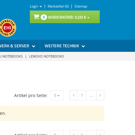
|
|
Login
Merkzettel (0)
Sitemap
WARENKORB:
0,
00
€
0
WERK & SERVER
WEITERE TECHNIK
SU NOTEBOOKS
|
LENOVO NOTEBOOKS
5
1
...
Artikel pro Seite:
en.
5
1
...