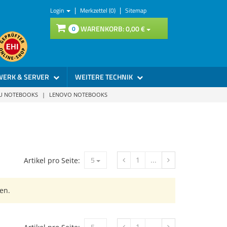
|
|
Login
Merkzettel (0)
Sitemap
WARENKORB:
0,
00
€
0
WERK & SERVER
WEITERE TECHNIK
SU NOTEBOOKS
|
LENOVO NOTEBOOKS
5
1
...
Artikel pro Seite:
en.
5
1
...