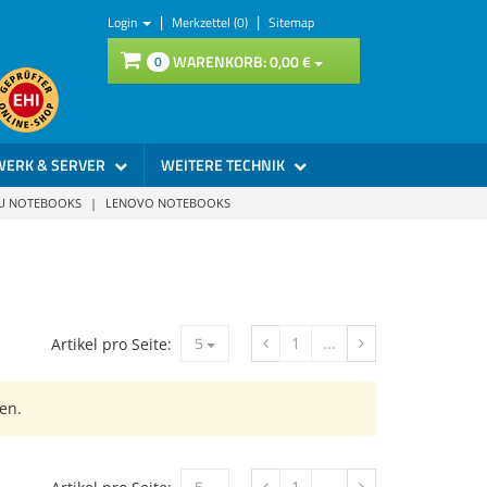
|
|
Login
Merkzettel (0)
Sitemap
WARENKORB:
0,
00
€
0
WERK & SERVER
WEITERE TECHNIK
SU NOTEBOOKS
|
LENOVO NOTEBOOKS
5
1
...
Artikel pro Seite:
en.
5
1
...