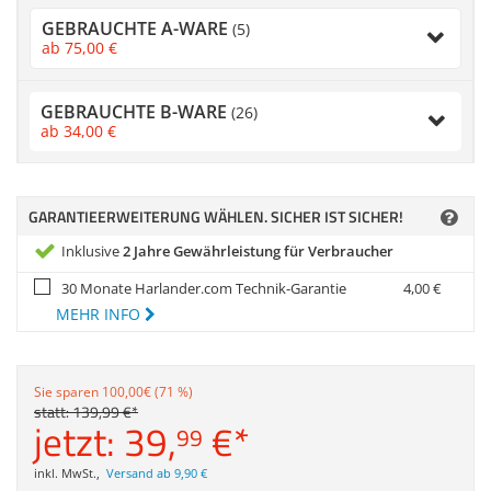
Zubehör
GEBRAUCHTE A-WARE
(5)
Dokumentenscanne
ab
75,
00
€
Anmelden
|
Registrieren
|
Merkzettel
GEBRAUCHTE B-WARE
(26)
ab
34,
00
€
GARANTIEERWEITERUNG WÄHLEN. SICHER IST SICHER!
Inklusive
2 Jahre Gewährleistung für Verbraucher
30 Monate Harlander.com Technik-Garantie
4,
00
€
MEHR INFO
Sie sparen 100,00€ (71 %)
statt:
139,
99
€
*
jetzt:
39,
€
*
99
inkl. MwSt.
,
Versand ab 9,90 €