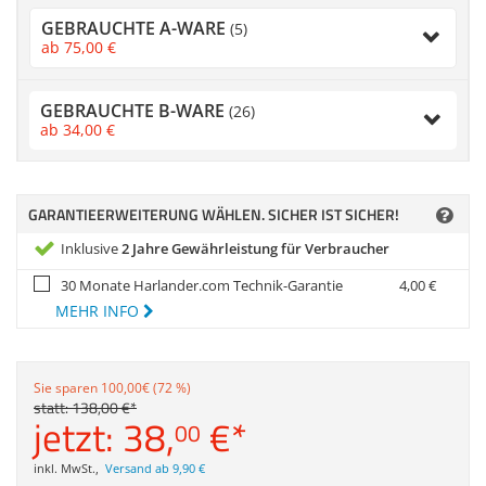
Zubehör
GEBRAUCHTE A-WARE
(5)
Dokumentenscanne
ab
75,
00
€
Anmelden
|
Registrieren
|
Merkzettel
GEBRAUCHTE B-WARE
(26)
ab
34,
00
€
GARANTIEERWEITERUNG WÄHLEN. SICHER IST SICHER!
Inklusive
2 Jahre Gewährleistung für Verbraucher
30 Monate Harlander.com Technik-Garantie
4,
00
€
MEHR INFO
Sie sparen 100,00€ (72 %)
statt:
138,
00
€
*
jetzt:
38,
€
*
00
inkl. MwSt.
,
Versand ab 9,90 €