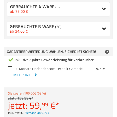
Zubehör
GEBRAUCHTE A-WARE
(5)
Dokumentenscanne
ab
75,
00
€
Anmelden
|
Registrieren
|
Merkzettel
GEBRAUCHTE B-WARE
(26)
ab
34,
00
€
GARANTIEERWEITERUNG WÄHLEN. SICHER IST SICHER!
Inklusive
2 Jahre Gewährleistung für Verbraucher
30 Monate Harlander.com Technik-Garantie
5,
90
€
MEHR INFO
Sie sparen 100,00€ (63 %)
statt:
159,
99
€
*
jetzt:
59,
€
*
99
inkl. MwSt.
,
Versand ab 9,90 €