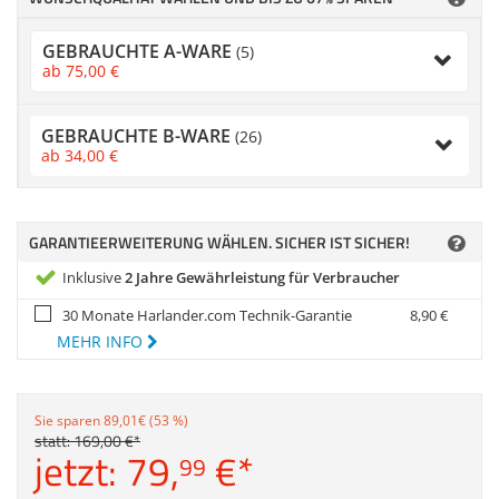
Zubehör
Dokumentenscanne
GEBRAUCHTE A-WARE
(5)
Anmelden
|
Registrieren
|
ab
75,
00
€
Merkzettel
GEBRAUCHTE B-WARE
(26)
ab
34,
00
€
GARANTIEERWEITERUNG WÄHLEN. SICHER IST SICHER!
Inklusive
2 Jahre Gewährleistung für Verbraucher
30 Monate Harlander.com Technik-Garantie
8,
90
€
MEHR INFO
Sie sparen 89,01€ (53 %)
statt:
169,
00
€
*
jetzt:
79,
€
*
99