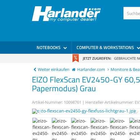
)
NOTEBOOKS
COMPUTER & WORKSTATIONS
JETZT ZUGREIFEN:
GEBRAUCHTE 
Weiter einkaufen
Harlander.com
Monitore & Be
EIZO
FlexScan EV2450-GY
60,5
Papermodus) Grau
Artikel-Nummer:
10098761
| Hersteller-Artikelnummer:
EV