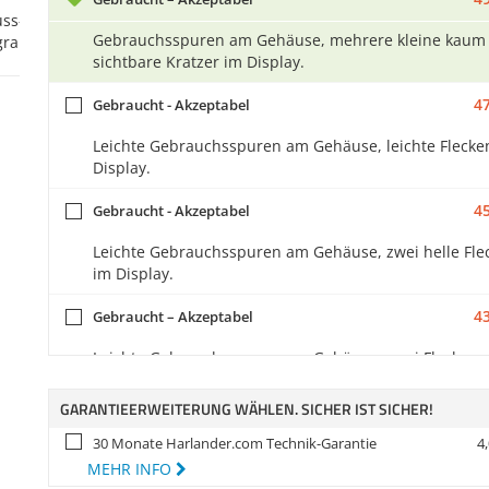
Gebrauchsspuren am Gehäuse, mehrere kleine kaum
sichtbare Kratzer im Display.
47
Gebraucht - Akzeptabel
Leichte Gebrauchsspuren am Gehäuse, leichte Flecke
Display.
45
Gebraucht - Akzeptabel
Leichte Gebrauchsspuren am Gehäuse, zwei helle Fle
im Display.
43
Gebraucht – Akzeptabel
Leichte Gebrauchsspuren am Gehäuse, zwei Flecken 
ein Kratzer im Display.
GARANTIEERWEITERUNG WÄHLEN. SICHER IST SICHER!
39
Gebraucht - Akzeptabel
30 Monate Harlander.com Technik-Garantie
4,
Gebrauchsspuren und Vergilbungen am Gehäuse, ein
MEHR INFO
kleiner Fleck im Display.