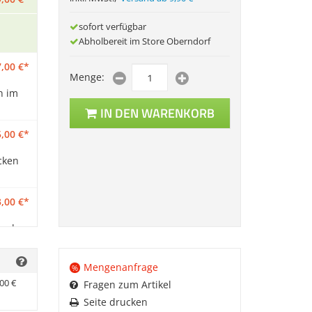
sofort verfügbar
Abholbereit im Store Oberndorf
,
00
€
*
Menge:
n im
IN DEN WARENKORB
,
00
€
*
cken
,
00
€
*
und
Mengenanfrage
,
99
€
*
%
00
€
Fragen zum Artikel
Seite drucken