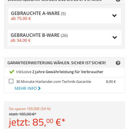
Zubehör
Dokumentenscanne
GEBRAUCHTE A-WARE
(5)
Anmelden
|
Registrieren
|
ab
75,
00
€
Merkzettel
GEBRAUCHTE B-WARE
(26)
ab
34,
00
€
GARANTIEERWEITERUNG WÄHLEN. SICHER IST SICHER!
Inklusive
2 Jahre Gewährleistung für Verbraucher
30 Monate Harlander.com Technik-Garantie
8,
90
€
MEHR INFO
Sie sparen 100,00€ (54 %)
statt:
185,
00
€
*
jetzt:
85,
€
*
00