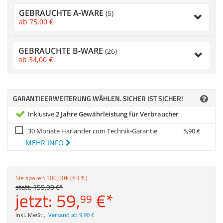
Zubehör
GEBRAUCHTE A-WARE
(5)
Dokumentenscanne
ab
75,
00
€
Anmelden
|
Registrieren
|
Merkzettel
GEBRAUCHTE B-WARE
(26)
ab
34,
00
€
GARANTIEERWEITERUNG WÄHLEN. SICHER IST SICHER!
Inklusive
2 Jahre Gewährleistung für Verbraucher
30 Monate Harlander.com Technik-Garantie
5,
90
€
MEHR INFO
Sie sparen 100,00€ (63 %)
statt:
159,
99
€
*
jetzt:
59,
€
*
99
inkl. MwSt.
,
Versand ab 9,90 €