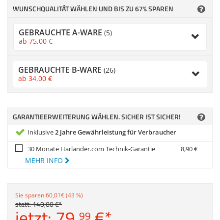
Zubehör
WUNSCHQUALITÄT WÄHLEN UND BIS ZU 67% SPAREN
Dokumentenscanne
Anmelden
|
Registrieren
|
GEBRAUCHTE A-WARE
(5)
Merkzettel
ab
75,
00
€
GEBRAUCHTE B-WARE
(26)
ab
34,
00
€
GARANTIEERWEITERUNG WÄHLEN. SICHER IST SICHER!
Inklusive
2 Jahre Gewährleistung für Verbraucher
30 Monate Harlander.com Technik-Garantie
8,
90
€
MEHR INFO
Sie sparen 60,01€ (43 %)
statt:
140,
00
€
*
jetzt:
79,
€
*
99