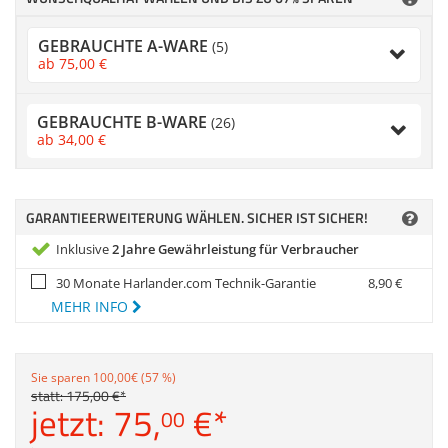
Zubehör
Dokumentenscanne
GEBRAUCHTE A-WARE
(5)
Anmelden
|
Registrieren
|
ab
75,
00
€
Merkzettel
GEBRAUCHTE B-WARE
(26)
ab
34,
00
€
GARANTIEERWEITERUNG WÄHLEN. SICHER IST SICHER!
Inklusive
2 Jahre Gewährleistung für Verbraucher
30 Monate Harlander.com Technik-Garantie
8,
90
€
MEHR INFO
Sie sparen 100,00€ (57 %)
statt:
175,
00
€
*
jetzt:
75,
€
*
00